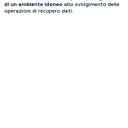
Camera Bianca di Recovery Data è la
garanzia
di un ambiente idoneo
allo svolgimento delle
operazioni di recupero dati.