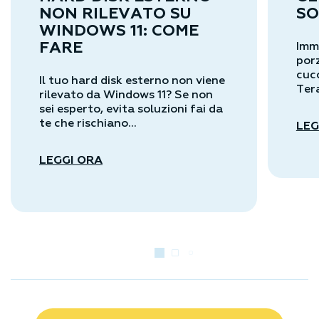
NON RILEVATO SU
SO
WINDOWS 11: COME
FARE
Imm
porz
cucc
Il tuo hard disk esterno non viene
Tera
rilevato da Windows 11? Se non
sei esperto, evita soluzioni fai da
te che rischiano...
LEG
LEGGI ORA