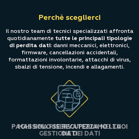
Perchè sceglierci
Il nostro team di tecnici specializzati affronta
quotidianamente
tutte le principali tipologie
di perdita dati
: danni meccanici, elettronici,
firmware, cancellazioni accidentali,
formattazioni involontarie, attacchi di virus,
sbalzi di tensione, incendi e allagamenti.
DIAGNOSI E PREVENTIVO GRATUITI IN
PAGHI SOLO SE RECUPERIAMO I TUOI
RECUPERO GARANTITO NEL 98% DEI
MASSIMA RISERVATEZZA NELLA
GESTIONE DEI DATI
DATI
CASI
4H