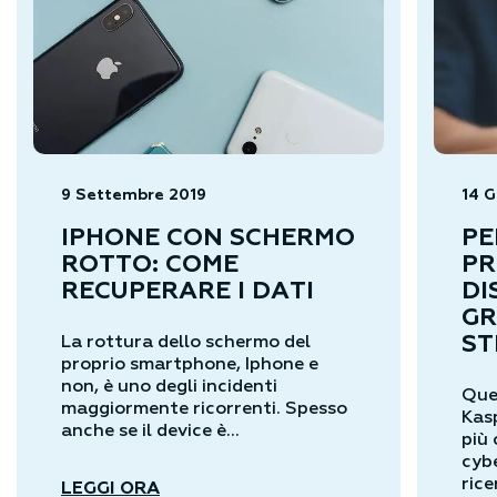
9 Settembre 2019
14 G
IPHONE CON SCHERMO
PE
ROTTO: COME
PR
RECUPERARE I DATI
DI
GR
ST
La rottura dello schermo del
proprio smartphone, Iphone e
non, è uno degli incidenti
Ques
maggiormente ricorrenti. Spesso
Kasp
anche se il device è...
più 
cyb
rice
LEGGI ORA