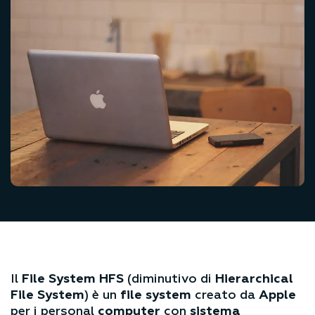
Il
File System HFS
(diminutivo di
Hierarchical
File System
) è un
file system
creato da
Apple
per i personal
computer
con
sistema