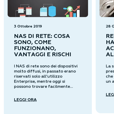
3 Ottobre 2019
28 
NAS DI RETE: COSA
RE
SONO, COME
HA
FUNZIONANO,
AC
VANTAGGI E RISCHI
AL
I NAS di rete sono dei dispositivi
La s
molto diffusi, in passato erano
pre
riservati solo all’utilizzo
che 
Enterprise, mentre oggi si
un a
possono trovare facilmente...
LEG
LEGGI ORA