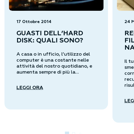
17 Ottobre 2014
24 
GUASTI DELL’HARD
RE
DISK: QUALI SONO?
FI
NA
A casa o in ufficio, l’utilizzo del
computer è una costante nelle
Il 
attività del nostro quotidiano, e
sme
aumenta sempre di più la...
cor
recu
risu
LEGGI ORA
LEG