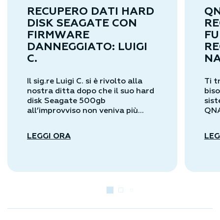
RECUPERO DATI HARD
QN
DISK SEAGATE CON
RE
FIRMWARE
FU
DANNEGGIATO: LUIGI
RE
C.
N
Il sig.re Luigi C. si è rivolto alla
Ti t
nostra ditta dopo che il suo hard
biso
disk Seagate 500gb
sis
all’improvviso non veniva più...
QNA
LEGGI ORA
LEG